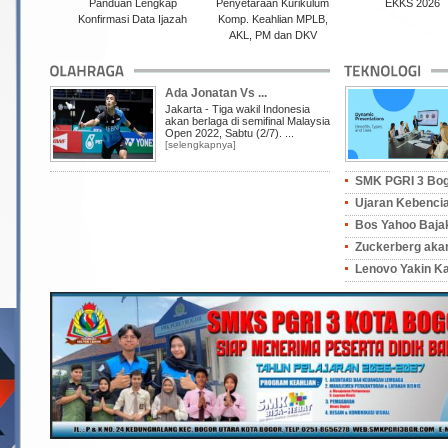
K 2023
Panduan Lengkap
Penyetaraan Kurikulum
EKKS 2026
Konfirmasi Data Ijazah
Komp. Keahlian MPLB,
AKL, PM dan DKV
Ada Jonatan Vs ...
Jakarta - Tiga wakil Indonesia
akan berlaga di semifinal Malaysia
Open 2022, Sabtu (2/7). ...
[selengkapnya]
SMK PGRI 3 Bogor
Ujaran Kebencian
Bos Yahoo Bajak
Zuckerberg akan 
Lenovo Yakin Kal