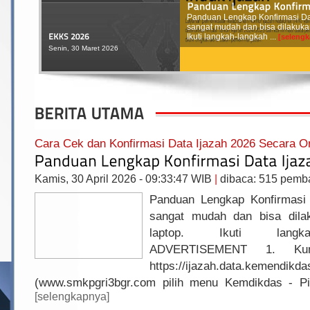
Panduan Lengkap Konfirmasi Dat
sangat mudah dan bisa dilakukan
Ikuti langkah-langkah ...
[seleng
Senin, 30 Maret 2026
Senin, 26 Februari 2024
Cara Cek dan Konfirmasi Data Ijazah 2026 Secara On
Kamis, 30 April 2026 - 09:33:47 WIB
|
dibaca: 515 pem
Kamis, 11 Januari 2024
Panduan Lengkap Konfirmasi 
sangat mudah dan bisa dila
laptop. Ikuti langkah
ADVERTISEMENT 1. Kun
https://ijazah.data.kemendikd
(www.smkpgri3bgr.com pilih menu Kemdikdas - Pil
[selengkapnya]