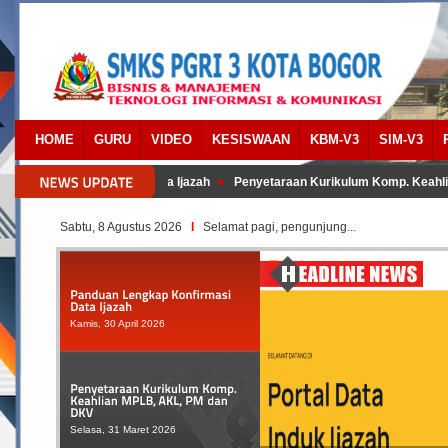
HOME
GURU
VIDEO
KESISWAAN
KBM-V3
SIM-V3
an Lengkap Konfirmasi Data Ijazah
Penyetaraan Kurikulum Komp. Keahlia
Sabtu, 8 Agustus 2026
I
Selamat pagi, pengunjung...
Kamis, 30 April 2026
Selasa, 31 Maret 2026