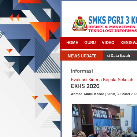
HOME
GURU
VIDEO
KESISW
Panduan Lengkap Konfirmasi Data Ijazah
Pen
Evaluasi Kinerja Kepala Sekolah
Ahmad Abdul Kohar
|
Senin, 30 Maret 202