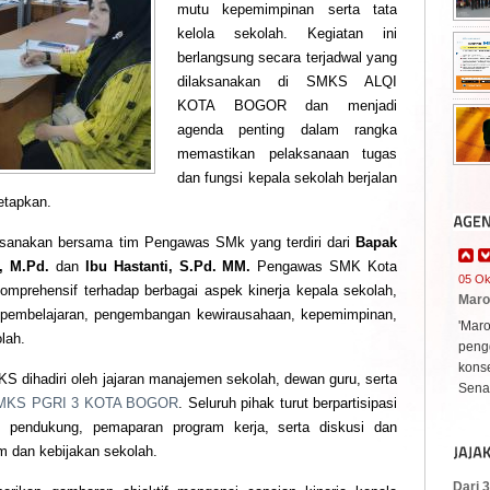
mutu kepemimpinan serta tata
kelola sekolah. Kegiatan ini
berlangsung secara terjadwal yang
dilaksanakan di SMKS ALQI
KOTA BOGOR dan menjadi
agenda penting dalam rangka
memastikan pelaksanaan tugas
dan fungsi kepala sekolah berjalan
etapkan.
ksanakan bersama tim Pengawas SMk yang terdiri dari
Bapak
M, M.Pd.
dan
Ibu Hastanti, S.Pd. MM.
Pengawas SMK Kota
05 Ok
omprehensif terhadap berbagai aspek kinerja kepala sekolah,
Maro
si pembelajaran, pengembangan kewirausahaan, kepemimpinan,
'Mar
lah.
peng
konse
 dihadiri oleh jajaran manajemen sekolah, dewan guru, serta
Senay
MKS PGRI 3 KOTA BOGOR
. Seluruh pihak turut berpartisipasi
 pendukung, pemaparan program kerja, serta diskusi dan
am dan kebijakan sekolah.
Dari 