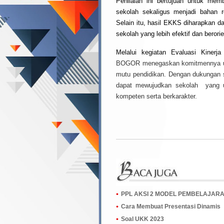
Penilaian ini bertujuan untuk mem
sekolah sekaligus menjadi bahan r
Selain itu, hasil EKKS diharapkan
sekolah yang lebih efektif dan berori
Melalui kegiatan Evaluasi Kiner
BOGOR
menegaskan komitmennya unt
mutu pendidikan. Dengan dukungan 
dapat mewujudkan sekolah yang u
kompeten serta berkarakter.
PPL AKSI 2 MODEL PEMBELAJARAN
Cara Membuat Presentasi Dinamis
Soal UKK 2023