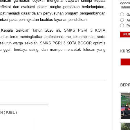
berikan gambaran objektif mengenai capaian kinerja kepala
cocok
efleksi dan evaluasi dalam rangka perbaikan berkelanjutan.
Tahun
 dapat menjadi dasar dalam penyusunan program pengembangan
Ga
entasi pada peningkatan kualitas layanan pendidikan.
An
Pr
ja Kepala Sekolah Tahun 2026 ini,
SMKS PGRI 3 KOTA
uk terus meningkatkan profesionalisme, akuntabilitas, serta
seluruh warga sekolah,
SMKS PGRI 3 KOTA BOGOR
optimis
nggul, berdaya saing, dan mampu mencetak lulusan yang
 ( PJBL )