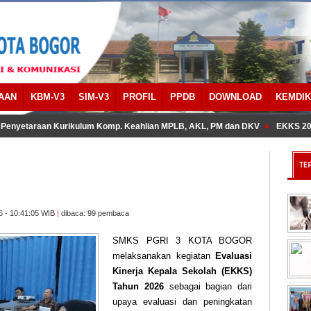
AAN
KBM-V3
SIM-V3
PROFIL
PPDB
DOWNLOAD
KEMDI
yetaraan Kurikulum Komp. Keahlian MPLB, AKL, PM dan DKV
EKKS 2026
6 - 10:41:05 WIB
|
dibaca: 99 pembaca
SMKS PGRI 3 KOTA BOGOR
melaksanakan kegiatan
Evaluasi
Kinerja Kepala Sekolah
(EKKS)
Tahun 2026
sebagai bagian dari
upaya evaluasi dan peningkatan