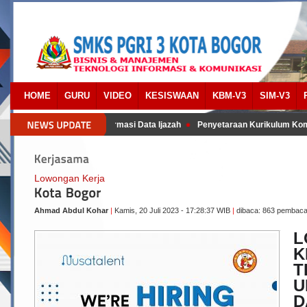
HOME
GURU
VIDEO
KESISWAAN
KBM-V3
SIM-V3
Panduan Lengkap Konfirmasi Data Ijazah
Penyetaraan Kurikulum Komp
Lowongan Kerja
Ahmad Abdul Kohar
|
Kamis, 20 Juli 2023 - 17:28:37 WIB
|
dibaca: 863 pembac
L
T
D